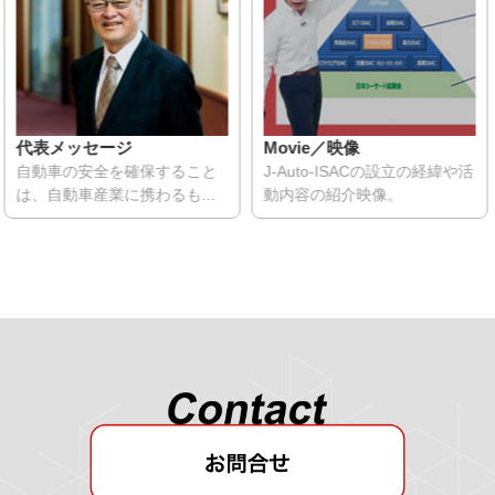
代表メッセージ
Movie／映像
自動車の安全を確保すること
J-Auto-ISACの設立の経緯や活
は、自動車産業に携わるも...
動内容の紹介映像。