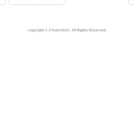
copyright © J-Auto-ISAC. All Rights Reserved.
合わせは
よ
せください。
こ
orate
Activities
Member
Con
／代表メッセージ
Principles／活動方針
Organization／組織
Disclosure 
n／法人理念
Activities／活動内容
Membership／会員構成
Mov
e／法人概要
Publications／活動実績
会員ポータル
Benefit
Archiv