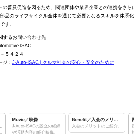
、本シートの普及促進を図るため、関連団体や業界企業との連携をさ
部品のライフサイクル全体を通じて必要となるスキルを体系化
です。
関するお問い合わせ先
motive ISAC
－５４２４
ページ：
J-Auto-ISAC | クルマ社会の安心・安全のために
Movie／映像
Benefit／入会のメリット
四
イアンス基本方針
反社会勢力との関係遮断
プライバシ
J-Auto-ISACの設立の経緯
入会のメリットのご紹介。
四
や活動内容の紹介映像。
報