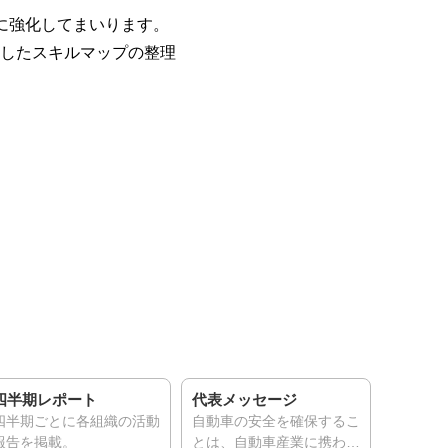
らに強化してまいります。
したスキルマップの整理
半期レポート
代表メッセージ
Movie／
ーポリシー
半期ごとに各組織の活動
自動車の安全を確保するこ
J-Auto-
告を掲載。
とは、自動車産業に携わる
や活動内