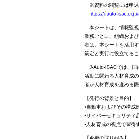
※資料の閲覧には申込
https://j-auto-isac.or.j
本シートは、情報監視
業務ごとに、組織および
者は、本シートを活用す
策定と実行に役立てる
J-Auto-ISAC
活動に関わる人材育成の
者が人材育成を進める
【発行の背景と目的】
•自動車およびその構成
•サイバーセキュリティ
•人材育成の視点で習得
【今後の取り組み】