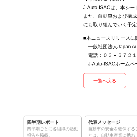
J-Auto-ISACは
また、自動車および構成
にも取り組んでいく予定
■本ニュースリリースに
一般社団法人Japan Auto
電話：０３－６７２１
J-Auto-ISACホーム
一覧へ戻る
Benefit／入会のメリット
四半期レポート
代表メッセージ
コンプラ
ご紹介。
四半期ごとに各組織の活動
自動車の安全を確保するこ
報告を掲載。
とは、自動車産業に携わる