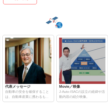
代表メッセージ
Movie／映像
自動車の安全を確保すること
J-Auto-ISACの設立の経緯や活
は、自動車産業に携わるも...
動内容の紹介映像。