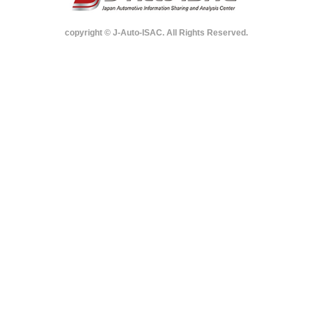
Movie／映像
Benefit／入会のメリット
四
J-Auto-ISACの設立の経緯
入会のメリットのご紹介。
四
や活動内容の紹介映像。
報
よ
合わせは
こ
せください。
orate
Activities
Member
Con
／代表メッセージ
Principles／活動方針
Organization／組織
Disclosure 
n／法人理念
Activities／活動内容
Membership／会員構成
Mov