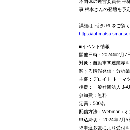
本団体の運営委員長 平
事 根本さんの登壇を予
詳細は下記URLをご覧
https://tohmatsu.smart
■イベント情報
開催日時：2024年2月7日（
対象：自動車関連業界を
関する情報発信・分析業
主催：デロイト トーマツ
後援：一般社団法人 J-AU
参加費：無料
定員：500名
配信方法：Webinar
申込締切： 2024年2月5
※申込多数により受付を