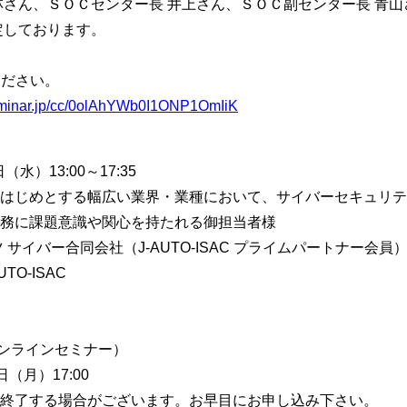
林さん、ＳＯＣセンター長 井上さん、ＳＯＣ副センター長 青山
定しております。
ください。
seminar.jp/cc/0olAhYWb0I1ONP1OmIiK
水）13:00～17:35
はじめとする幅広い業界・業種において、サイバーセキュリテ
務に課題意識や関心を持たれる御担当者様
 サイバー合同会社（J-AUTO-ISAC プライムパートナー会員
TO-ISAC
（オンラインセミナー）
日（月）17:00
終了する場合がございます。お早目にお申し込み下さい。