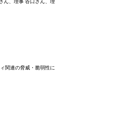
さん、理事 谷口さん、理
ィ関連の脅威・脆弱性に
）