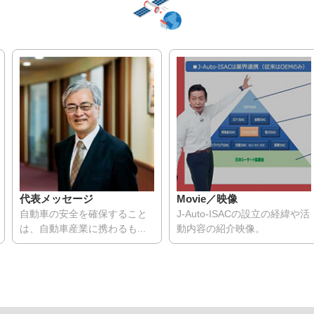
代表メッセージ
Movie／映像
自動車の安全を確保すること
J-Auto-ISACの設立の経緯や活
は、自動車産業に携わるも...
動内容の紹介映像。