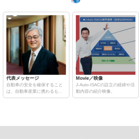
代表メッセージ
Movie／映像
自動車の安全を確保すること
J-Auto-ISACの設立の経緯や活
は、自動車産業に携わるも...
動内容の紹介映像。